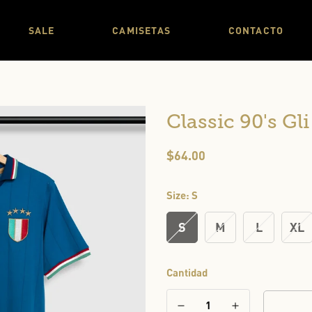
SALE
CAMISETAS
CONTACTO
Classic 90's Gl
Precio
$64.00
regular
Size:
S
S
M
L
XL
Cantidad