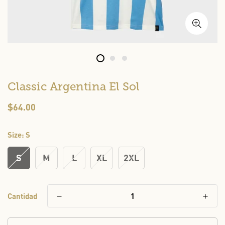
Classic Argentina El Sol
Precio
$64.00
regular
Size:
S
S
M
L
XL
2XL
Cantidad